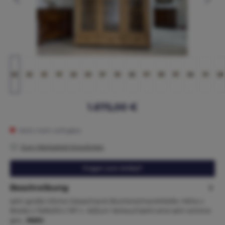
1.675,00 €
Nicht mehr verfügbar
Zum Merkzettel hinzufügen
Fragen zum Artikel?
Beschreibung
sehr große Vitrine Glasschrank BücherschrankMaße: Höhe x
Breite x Tiefe210 x 197 x 40Zum Verkauf steht eine sehr schöne
gro…
Mehr