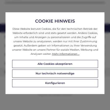
COOKIE HINWEIS
webshop@ifantik.at
0043 660 3230000
Diese Website benutzt Cookies, die für den technischen Betrieb der
Website erforderlich sind und stets gesetzt werden. Andere Cookies,
Persönliche Beratung
um Inhalte und Anzeigen zu personalisieren und die Zugriffe auf
unsere Website zu analysieren, werden nur mit Ihrer Zustimmung
Unser Sortiment
gesetzt. Außerdem geben wir Informationen zu Ihrer Verwendung
unserer Website an unsere Partner für soziale Medien, Werbung und
Analysen weiter.
Mehr Informationen ...
Informationen
Zahlungsarten
Alle Cookies akzeptieren
Newsletter
Nur technisch notwendige
Konfigurieren
© 2026 ifAntik - Alle Rechte vorbehalten. Theme by
ThemeWare®
Website by
WEBSCHMIEDE