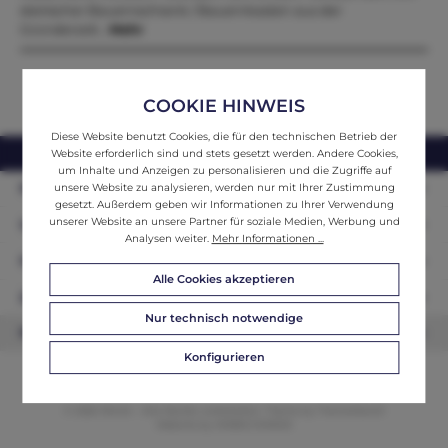
steirischer Bauernschrank / Bauernkasten aus der
Gründerzeit…
Mehr
COOKIE HINWEIS
Diese Website benutzt Cookies, die für den technischen Betrieb der
webshop@ifantik.at
0043 660 3230000
Website erforderlich sind und stets gesetzt werden. Andere Cookies,
um Inhalte und Anzeigen zu personalisieren und die Zugriffe auf
Persönliche Beratung
unsere Website zu analysieren, werden nur mit Ihrer Zustimmung
gesetzt. Außerdem geben wir Informationen zu Ihrer Verwendung
unserer Website an unsere Partner für soziale Medien, Werbung und
Unser Sortiment
Analysen weiter.
Mehr Informationen ...
Informationen
Alle Cookies akzeptieren
Zahlungsarten
Nur technisch notwendige
Newsletter
Konfigurieren
© 2026 ifAntik - Alle Rechte vorbehalten. Theme by
ThemeWare®
Website by
WEBSCHMIEDE