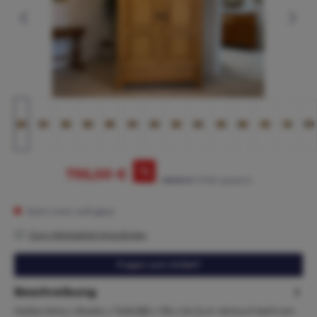
%
795,00 €
965,00 €*
(17.62% gespart)
Nicht mehr verfügbar
Zum Merkzettel hinzufügen
Fragen zum Artikel?
Beschreibung
Maße:Höhe x Breite x Tiefe188 x 135 x 54 Zum Verkauf steht ein