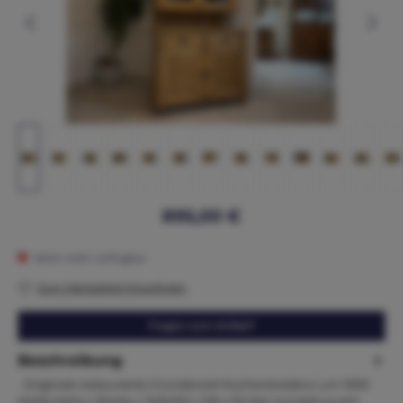
895,00 €
Nicht mehr verfügbar
Zum Merkzettel hinzufügen
Fragen zum Artikel?
Beschreibung
Originale restaurierte Gründerzeit Küchenkredenz um 1900
Maße:Höhe x Breite x Tiefe192 x 109 x 50 Hier handelt es sich