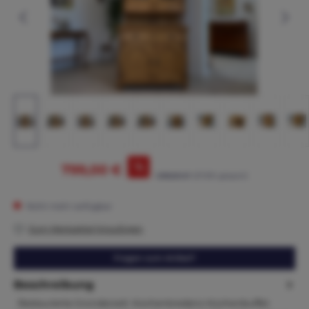
%
799,00 €
1.095,00 €*
(27.03% gespart)
Nicht mehr verfügbar
Zum Merkzettel hinzufügen
Fragen zum Artikel?
Beschreibung
Restaurierte Gründerzeit Küchenkredenz Küchenbuffet