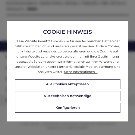
Küchenkredenz Maße:Höhe x Breite x Tiefe225 x 108 x 60 Zum
Verkauf s…
Mehr
COOKIE HINWEIS
Diese Website benutzt Cookies, die für den technischen Betrieb der
webshop@ifantik.at
0043 660 3230000
Website erforderlich sind und stets gesetzt werden. Andere Cookies,
um Inhalte und Anzeigen zu personalisieren und die Zugriffe auf
Persönliche Beratung
unsere Website zu analysieren, werden nur mit Ihrer Zustimmung
gesetzt. Außerdem geben wir Informationen zu Ihrer Verwendung
unserer Website an unsere Partner für soziale Medien, Werbung und
Unser Sortiment
Analysen weiter.
Mehr Informationen ...
Informationen
Alle Cookies akzeptieren
Zahlungsarten
Nur technisch notwendige
Newsletter
Konfigurieren
© 2026 ifAntik - Alle Rechte vorbehalten. Theme by
ThemeWare®
Website by
WEBSCHMIEDE