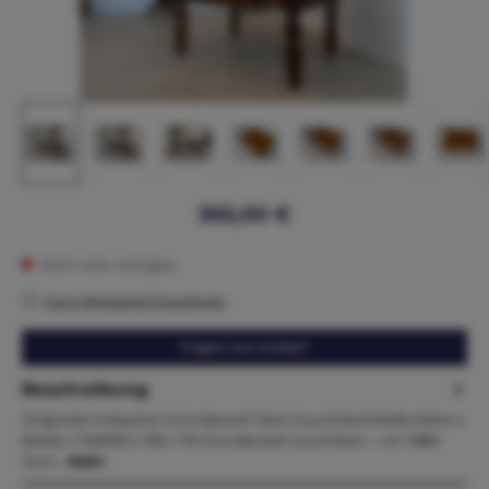
365,00 €
Nicht mehr verfügbar
Zum Merkzettel hinzufügen
Fragen zum Artikel?
Beschreibung
Originaler hübscher Gründerzeit Tisch CouchtischMaße.Höhe x
Breite x Tiefe50 x 106 x 76 Gründerzeit Couchtisch – um 1880
Zum…
Mehr