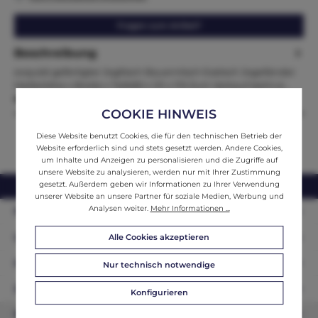
Fragen zum Artikel?
Beschreibung
exquisit gefertigter Jogltisch Bauerntisch Esstisch Jogelländer
MaßeHöhe x Breite x Tiefe82 x 121 x 119 Zum Verkauf steht ei…
Mehr
COOKIE HINWEIS
Diese Website benutzt Cookies, die für den technischen Betrieb der
Website erforderlich sind und stets gesetzt werden. Andere Cookies,
um Inhalte und Anzeigen zu personalisieren und die Zugriffe auf
unsere Website zu analysieren, werden nur mit Ihrer Zustimmung
gesetzt. Außerdem geben wir Informationen zu Ihrer Verwendung
webshop@ifantik.at
0043 660 3230000
unserer Website an unsere Partner für soziale Medien, Werbung und
Analysen weiter.
Mehr Informationen ...
Persönliche Beratung
Unser Sortiment
Alle Cookies akzeptieren
Informationen
Nur technisch notwendige
Zahlungsarten
Konfigurieren
Newsletter