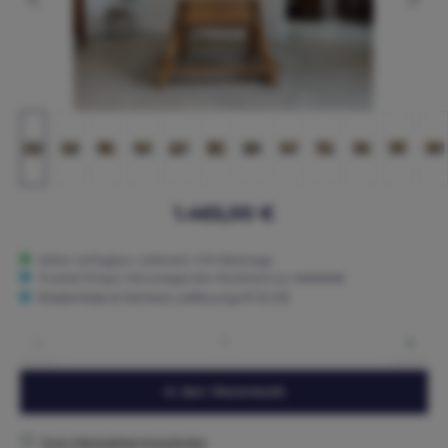
1.465,00 €
Sofort verfügbar, Lieferzeit: 3-15 Werktage
Trusted Shops: Hervorragender Käuferschutz ★★★★★
Kostenlose & Sichere Lieferung AT & DE
Produkt Anzahl: Gib den gewünschten Wert ein oder benutze die Schaltflächen um die 
In den Warenkorb
Zum Merkzettel hinzufügen