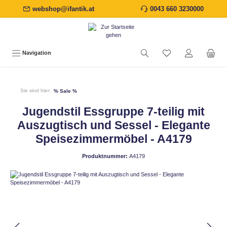
webshop@ifantik.at
0043 660 3230000
alt springen
Navigation
Sie sind hier:
% Sale %
Jugendstil Essgruppe 7-teilig mit
Auszugtisch und Sessel - Elegante
Speisezimmermöbel - A4179
Produktnummer:
A4179