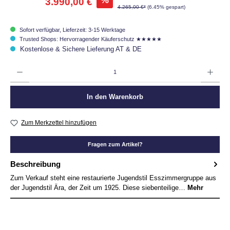
%
3.990,00 €
4.265,00 €*
(6.45% gespart)
Sofort verfügbar, Lieferzeit: 3-15 Werktage
Trusted Shops: Hervorragender Käuferschutz ★★★★★
Kostenlose & Sichere Lieferung AT & DE
Produkt Anzahl: Gib den gewünschten Wert ein oder benutze die Schaltflächen um die Anzah
In den Warenkorb
Zum Merkzettel hinzufügen
Fragen zum Artikel?
Beschreibung
Zum Verkauf steht eine restaurierte Jugendstil Esszimmergruppe aus
der Jugendstil Ära, der Zeit um 1925. Diese siebenteilige…
Mehr