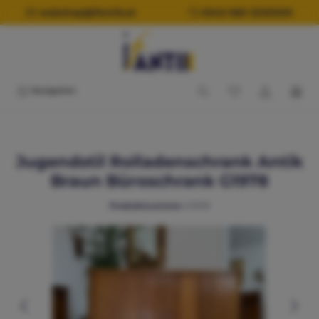
alt springen
webshop@ifantik.at
0043 660 3230000
Navigation
Jugendstil Rolladenschrank Antik
Braun Büroschrank G1978
Produktnummer:
G1978