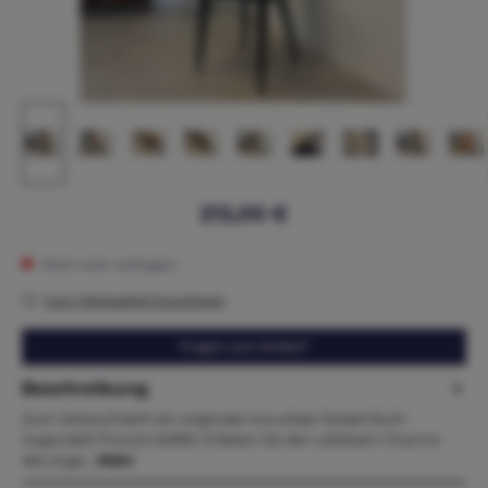
215,00 €
Nicht mehr verfügbar
Zum Merkzettel hinzufügen
Fragen zum Artikel?
Beschreibung
Zum Verkauf steht ein originaler luxuriöser Sessel Stuhl
Jugendstil Thonet A4996. Erleben Sie den zeitlosen Charme
des Juge…
Mehr