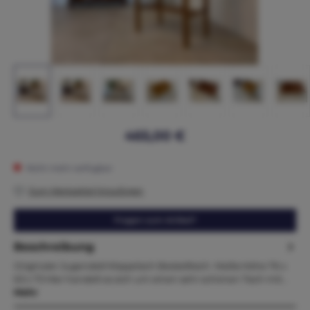
465,00 €
Nicht mehr verfügbar
Zum Merkzettel hinzufügen
Fragen zum Artikel?
Beschreibung
Originaler Jugendstil Klapptisch Beistelltsich Maße:Höhe 76 x
63 x 73 Hier handelt es sich um einen sehr schönen Tisch mit…
Mehr