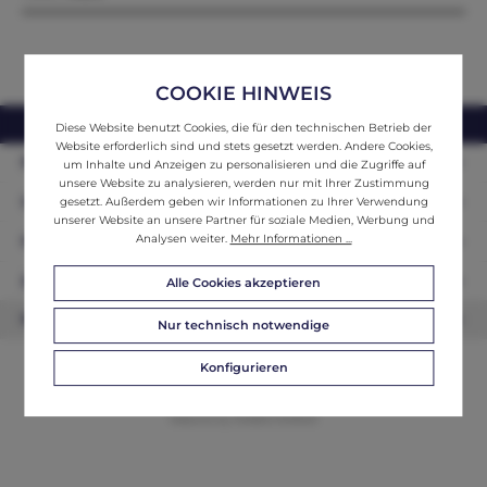
COOKIE HINWEIS
webshop@ifantik.at
0043 660 3230000
Diese Website benutzt Cookies, die für den technischen Betrieb der
Website erforderlich sind und stets gesetzt werden. Andere Cookies,
Persönliche Beratung
um Inhalte und Anzeigen zu personalisieren und die Zugriffe auf
unsere Website zu analysieren, werden nur mit Ihrer Zustimmung
Unser Sortiment
gesetzt. Außerdem geben wir Informationen zu Ihrer Verwendung
unserer Website an unsere Partner für soziale Medien, Werbung und
Analysen weiter.
Mehr Informationen ...
Informationen
Zahlungsarten
Alle Cookies akzeptieren
Newsletter
Nur technisch notwendige
Konfigurieren
© 2026 ifAntik - Alle Rechte vorbehalten. Theme by
ThemeWare®
Website by
WEBSCHMIEDE