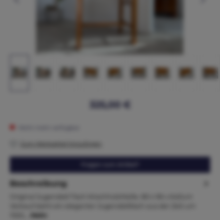
325,00 €
Nicht mehr verfügbar
Zum Merkzettel hinzufügen
Fragen zum Artikel?
Beschreibung
Original Jugendstil Tisch KirschholzMaße. 80 x 96 x 64Zum
Verkauf steht ein eleganter Jugendstiltisch aus der Zeit um
1920,…
Mehr