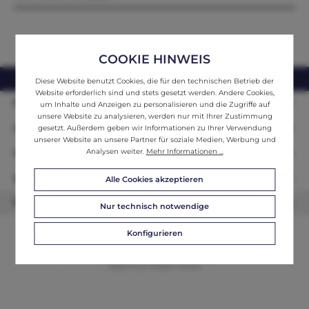
COOKIE HINWEIS
webshop@ifantik.at
0043 660 3230000
Diese Website benutzt Cookies, die für den technischen Betrieb der
Website erforderlich sind und stets gesetzt werden. Andere Cookies,
Persönliche Beratung
um Inhalte und Anzeigen zu personalisieren und die Zugriffe auf
unsere Website zu analysieren, werden nur mit Ihrer Zustimmung
Unser Sortiment
gesetzt. Außerdem geben wir Informationen zu Ihrer Verwendung
unserer Website an unsere Partner für soziale Medien, Werbung und
Analysen weiter.
Mehr Informationen ...
Informationen
Zahlungsarten
Alle Cookies akzeptieren
Newsletter
Nur technisch notwendige
Konfigurieren
© 2026 ifAntik - Alle Rechte vorbehalten. Theme by
ThemeWare®
Website by
WEBSCHMIEDE