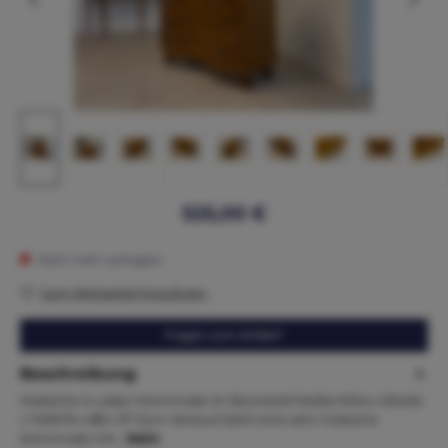
525,00 €
Nicht mehr verfügbar
Zum Merkzettel hinzufügen
Fragen zum Artikel?
Beschreibung
Hübsche 4 Laden Kommode im Barockstil Maße:Höhe x Breite
x Tiefe76 x 88 x 37 Zum Verkauf steht eine sehr hübsche
Kommode mit…
Mehr