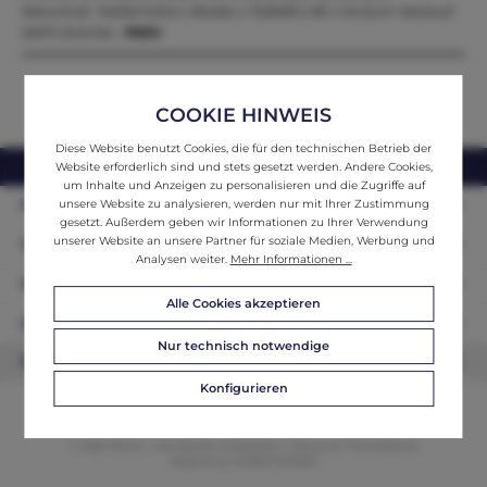
Naturholz Maße:höhe x Breite x Tiefe90 x 81 x 44 Zum Verkauf
steht eine be…
Mehr
COOKIE HINWEIS
Diese Website benutzt Cookies, die für den technischen Betrieb der
webshop@ifantik.at
0043 660 3230000
Website erforderlich sind und stets gesetzt werden. Andere Cookies,
um Inhalte und Anzeigen zu personalisieren und die Zugriffe auf
Persönliche Beratung
unsere Website zu analysieren, werden nur mit Ihrer Zustimmung
gesetzt. Außerdem geben wir Informationen zu Ihrer Verwendung
unserer Website an unsere Partner für soziale Medien, Werbung und
Unser Sortiment
Analysen weiter.
Mehr Informationen ...
Informationen
Alle Cookies akzeptieren
Zahlungsarten
Nur technisch notwendige
Newsletter
Konfigurieren
© 2026 ifAntik - Alle Rechte vorbehalten. Theme by
ThemeWare®
Website by
WEBSCHMIEDE