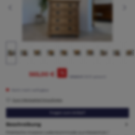
%
565,00 €
675,00 €*
(16.3% gespart)
Nicht mehr verfügbar
Zum Merkzettel hinzufügen
Fragen zum Artikel?
Beschreibung
Praktische massive Ladenkommode aus Massivholz /