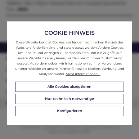
Tiefe64 x 156 x 72Zum Verkauf steht ein massiver bäuerlicher
Cou…
Mehr
COOKIE HINWEIS
Diese Website benutzt Cookies, die für den technischen Betrieb der
webshop@ifantik.at
0043 660 3230000
Website erforderlich sind und stets gesetzt werden. Andere Cookies,
um Inhalte und Anzeigen zu personalisieren und die Zugriffe auf
Persönliche Beratung
unsere Website zu analysieren, werden nur mit Ihrer Zustimmung
gesetzt. Außerdem geben wir Informationen zu Ihrer Verwendung
unserer Website an unsere Partner für soziale Medien, Werbung und
Unser Sortiment
Analysen weiter.
Mehr Informationen ...
Informationen
Alle Cookies akzeptieren
Zahlungsarten
Nur technisch notwendige
Newsletter
Konfigurieren
© 2026 ifAntik - Alle Rechte vorbehalten. Theme by
ThemeWare®
Website by
WEBSCHMIEDE