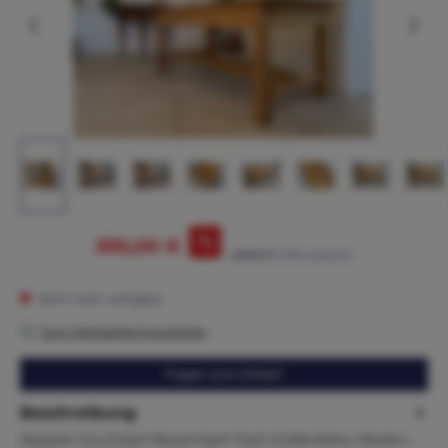
%
395,00 €
425,00 €*
(7.06% gespart)
Nicht mehr verfügbar
Zum Merkzettel hinzufügen
Fragen zum Artikel?
Beschreibung
Massiver Couchtisch Bauerntisch Tisch Größe:Höhe x Breite x