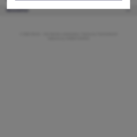
Newsletter
© 2026 ifAntik - Alle Rechte vorbehalten. Theme by
ThemeWare®
Website by
WEBSCHMIEDE