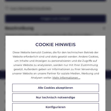
Zum Merkzettel hinzufügen
Fragen zum Artikel?
Beschreibung
Massivholzkommode Ladenkommode Bauernmöbel /
Weichholz Äußerste Maße: Höhe x Breite x Tiefe 98 x 178 x
COOKIE HINWEIS
43Zum Verkauf steht…
Mehr
Diese Website benutzt Cookies, die für den technischen Betrieb der
Website erforderlich sind und stets gesetzt werden. Andere Cookies,
um Inhalte und Anzeigen zu personalisieren und die Zugriffe auf
unsere Website zu analysieren, werden nur mit Ihrer Zustimmung
gesetzt. Außerdem geben wir Informationen zu Ihrer Verwendung
unserer Website an unsere Partner für soziale Medien, Werbung und
webshop@ifantik.at
0043 660 3230000
Analysen weiter.
Mehr Informationen ...
Persönliche Beratung
Alle Cookies akzeptieren
Unser Sortiment
Nur technisch notwendige
Informationen
Konfigurieren
Zahlungsarten