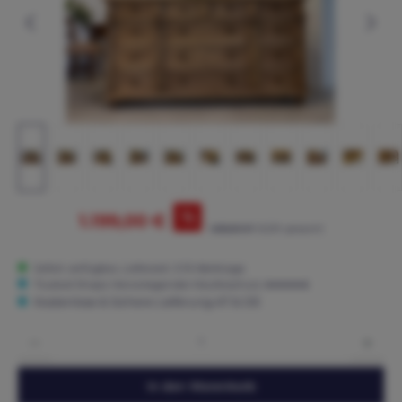
%
1.199,00 €
1.265,00 €*
(5.22% gespart)
Sofort verfügbar, Lieferzeit: 3-15 Werktage
Trusted Shops: Hervorragender Käuferschutz ★★★★★
Kostenlose & Sichere Lieferung AT & DE
Produkt Anzahl: Gib den gewünschten Wert ein oder benutze die Schaltflächen um die 
In den Warenkorb