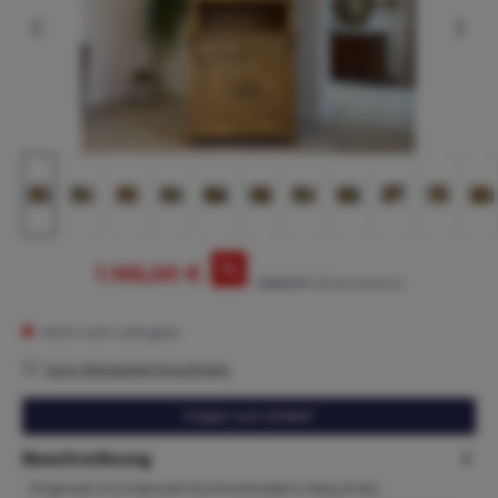
%
1.165,00 €
1.295,00 €*
(10.04% gespart)
Nicht mehr verfügbar
Zum Merkzettel hinzufügen
Fragen zum Artikel?
Beschreibung
Originale Gründerzeit Küchenkredenz Naturholz