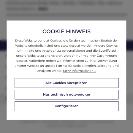
Vitrinenschrank Maße:Höhe x Breite x Tiefe202 x 102 x 48 Zum
Verkauf steht e…
Mehr
COOKIE HINWEIS
Diese Website benutzt Cookies, die für den technischen Betrieb der
webshop@ifantik.at
0043 660 3230000
Website erforderlich sind und stets gesetzt werden. Andere Cookies,
um Inhalte und Anzeigen zu personalisieren und die Zugriffe auf
Persönliche Beratung
unsere Website zu analysieren, werden nur mit Ihrer Zustimmung
gesetzt. Außerdem geben wir Informationen zu Ihrer Verwendung
unserer Website an unsere Partner für soziale Medien, Werbung und
Unser Sortiment
Analysen weiter.
Mehr Informationen ...
Informationen
Alle Cookies akzeptieren
Zahlungsarten
Nur technisch notwendige
Newsletter
Konfigurieren
© 2026 ifAntik - Alle Rechte vorbehalten. Theme by
ThemeWare®
Website by
WEBSCHMIEDE