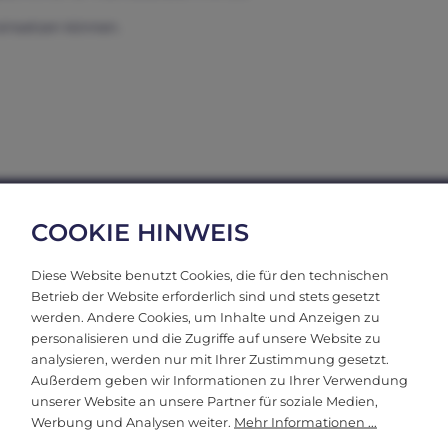
einsetzen können.
0043 660 3230000
COOKIE HINWEIS
timent
Informationen
Diese Website benutzt Cookies, die für den technischen
Betrieb der Website erforderlich sind und stets gesetzt
en aus Österreich |
Service & Dienstleistunge
werden. Andere Cookies, um Inhalte und Anzeigen zu
nd
Das Unternehmen
personalisieren und die Zugriffe auf unsere Website zu
bel & Landhausmöbel aus
analysieren, werden nur mit Ihrer Zustimmung gesetzt.
Blog
h
Außerdem geben wir Informationen zu Ihrer Verwendung
unserer Website an unsere Partner für soziale Medien,
Häufig gestellte Fragen
el | Original & Restauriert
Werbung und Analysen weiter.
Mehr Informationen ...
Anfahrt
er Möbel Original &