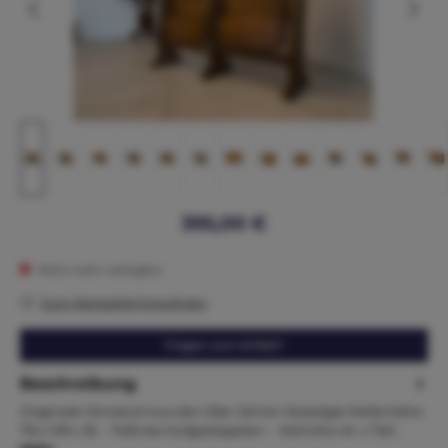
395,00 €
Nicht mehr verfügbar
Zum Merkzettel hinzufügen
Fragen zum Artikel?
Beschreibung
Originaler Kinostuhl aus den 50er Jahren Nostalgie Maße:Höhe
78 x 109 x 35 - Tiefe bei Aufgeklappten - Sitzhöhe 44 x Tief…