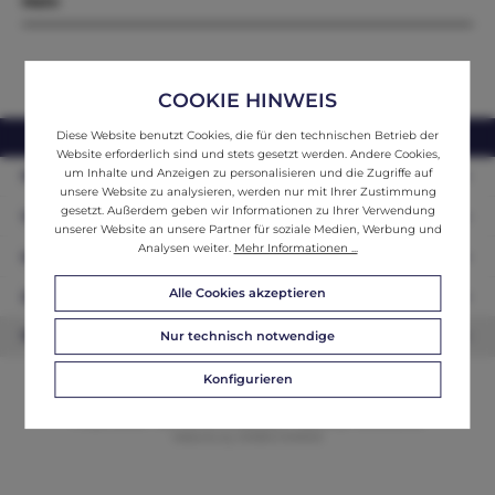
Mehr
COOKIE HINWEIS
Diese Website benutzt Cookies, die für den technischen Betrieb der
webshop@ifantik.at
0043 660 3230000
Website erforderlich sind und stets gesetzt werden. Andere Cookies,
um Inhalte und Anzeigen zu personalisieren und die Zugriffe auf
Persönliche Beratung
unsere Website zu analysieren, werden nur mit Ihrer Zustimmung
gesetzt. Außerdem geben wir Informationen zu Ihrer Verwendung
Unser Sortiment
unserer Website an unsere Partner für soziale Medien, Werbung und
Analysen weiter.
Mehr Informationen ...
Informationen
Alle Cookies akzeptieren
Zahlungsarten
Newsletter
Nur technisch notwendige
Konfigurieren
© 2026 ifAntik - Alle Rechte vorbehalten. Theme by
ThemeWare®
Website by
WEBSCHMIEDE