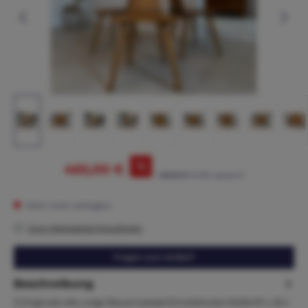
%
465,00 €
495,00 €*
(6.06% gespart)
Nicht mehr verfügbar
Zum Merkzettel hinzufügen
Fragen zum Artikel?
Beschreibung
3 Originale alte urige Bauernsessel Einzelstücke Maße:91 x 45 x