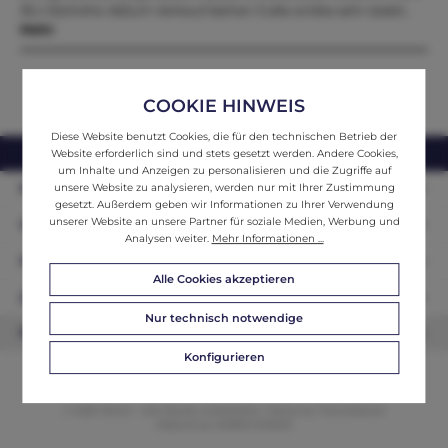
35 x Sitzhöhe 45Zum Verkauf stehen 3 alte antike sehr stabil…
Mehr
COOKIE HINWEIS
Diese Website benutzt Cookies, die für den technischen Betrieb der
webshop@ifantik.at
0043 660 3230000
Website erforderlich sind und stets gesetzt werden. Andere Cookies,
um Inhalte und Anzeigen zu personalisieren und die Zugriffe auf
Persönliche Beratung
unsere Website zu analysieren, werden nur mit Ihrer Zustimmung
gesetzt. Außerdem geben wir Informationen zu Ihrer Verwendung
unserer Website an unsere Partner für soziale Medien, Werbung und
Unser Sortiment
Analysen weiter.
Mehr Informationen ...
Informationen
Alle Cookies akzeptieren
Zahlungsarten
Nur technisch notwendige
Newsletter
Konfigurieren
© 2026 ifAntik - Alle Rechte vorbehalten. Theme by
ThemeWare®
Website by
WEBSCHMIEDE