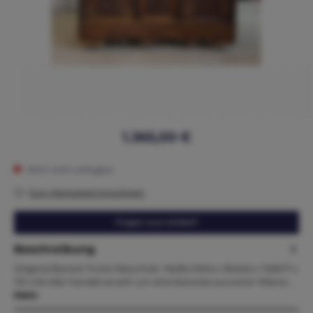
1.365,00 €
Nicht mehr verfügbar
Zum Merkzettel hinzufügen
Fragen zum Artikel?
Beschreibung
Original Barock Truhe Naturholz Maße:Höhe x Breite x Tiefe71 x
131 x 64 Hier handet es sich um eine barocke aus einer Wiene…
Mehr