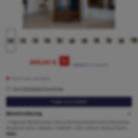
%
865,00 €
1.095,00 €*
(21% gespart)
Nicht mehr verfügbar
Zum Merkzettel hinzufügen
Fragen zum Artikel?
Beschreibung
Originale Biedermeier Vitrine Bücherschrank Sammlervitrine,
Nussholz Höhe x Breite x Tiefe167 x 100 x 41Zum Verkauf steht…
Mehr