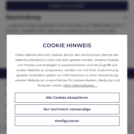
Fragen zum Artikel?
Beschreibung
originale seltenes Biedermeier Konsole um 1865Maße:Höhe x
Breite x Tiefe83 x 99 x 48 Hier handelt es sich um eine sehr
hüb…
Mehr
COOKIE HINWEIS
Diese Website benutzt Cookies, die für den technischen Betrieb der
Website erforderlich sind und stets gesetzt werden. Andere Cookies,
um Inhalte und Anzeigen zu personalisieren und die Zugriffe auf
unsere Website zu analysieren, werden nur mit Ihrer Zustimmung
webshop@ifantik.at
0043 660 3230000
gesetzt. Außerdem geben wir Informationen zu Ihrer Verwendung
unserer Website an unsere Partner für soziale Medien, Werbung und
Persönliche Beratung
Analysen weiter.
Mehr Informationen ...
Unser Sortiment
Alle Cookies akzeptieren
Informationen
Nur technisch notwendige
Zahlungsarten
Konfigurieren
Newsletter