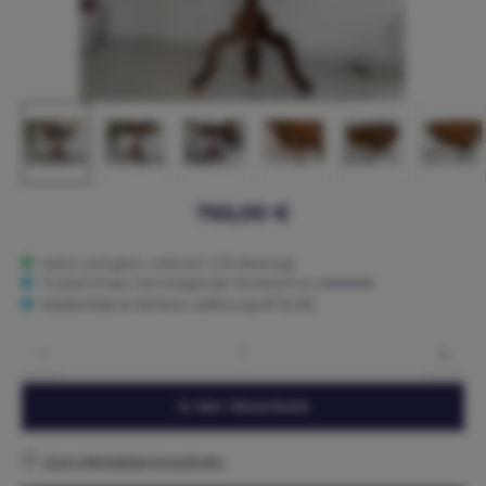
765,00 €
Sofort verfügbar, Lieferzeit: 3-15 Werktage
Trusted Shops: Hervorragender Käuferschutz ★★★★★
Kostenlose & Sichere Lieferung AT & DE
Produkt Anzahl: Gib den gewünschten Wert ein oder benutze die Schaltflächen um die 
In den Warenkorb
Zum Merkzettel hinzufügen