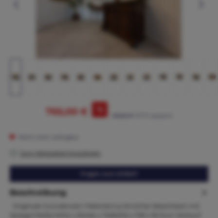
%
765,00 €
795,00 €*
(3.77% gespart)
Nicht mehr verfügbar
Zum Merkzettel hinzufügen
Fragen zum Artikel?
Beschreibung
Originale Gründerzeit / Historismus Anrichte Waschtisch mit
Spiegel Maße:Höhe x Breite x Tiefe204 x 109 x 55 Zum Verkauf