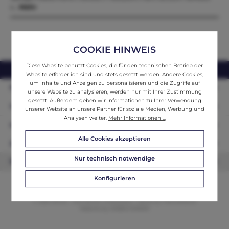
s…
Mehr
COOKIE HINWEIS
Diese Website benutzt Cookies, die für den technischen Betrieb der
webshop@ifantik.at
0043 660 3230000
Website erforderlich sind und stets gesetzt werden. Andere Cookies,
um Inhalte und Anzeigen zu personalisieren und die Zugriffe auf
Persönliche Beratung
unsere Website zu analysieren, werden nur mit Ihrer Zustimmung
gesetzt. Außerdem geben wir Informationen zu Ihrer Verwendung
Unser Sortiment
unserer Website an unsere Partner für soziale Medien, Werbung und
Analysen weiter.
Mehr Informationen ...
Informationen
Alle Cookies akzeptieren
Zahlungsarten
Nur technisch notwendige
Newsletter
Konfigurieren
© 2026 ifAntik - Alle Rechte vorbehalten. Theme by
ThemeWare®
Website by
WEBSCHMIEDE