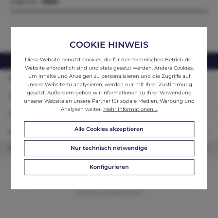
originale…
Mehr
COOKIE HINWEIS
Diese Website benutzt Cookies, die für den technischen Betrieb der
webshop@ifantik.at
0043 660 3230000
Website erforderlich sind und stets gesetzt werden. Andere Cookies,
um Inhalte und Anzeigen zu personalisieren und die Zugriffe auf
Persönliche Beratung
unsere Website zu analysieren, werden nur mit Ihrer Zustimmung
gesetzt. Außerdem geben wir Informationen zu Ihrer Verwendung
Unser Sortiment
unserer Website an unsere Partner für soziale Medien, Werbung und
Analysen weiter.
Mehr Informationen ...
Informationen
Alle Cookies akzeptieren
Zahlungsarten
Nur technisch notwendige
Newsletter
Konfigurieren
© 2026 ifAntik - Alle Rechte vorbehalten. Theme by
ThemeWare®
Website by
WEBSCHMIEDE