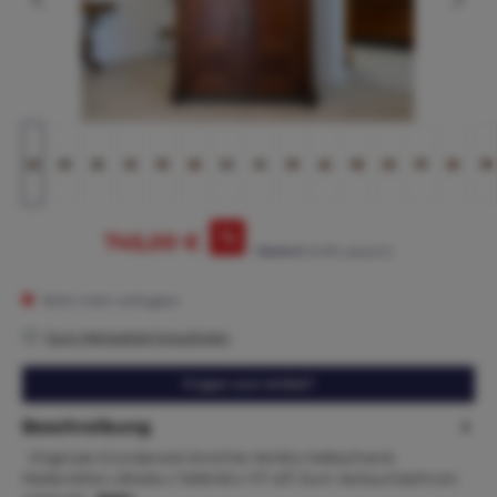
%
745,00 €
795,00 €*
(6.29% gespart)
Nicht mehr verfügbar
Zum Merkzettel hinzufügen
Fragen zum Artikel?
Beschreibung
Originale Gründerzeit Anrichte Vertiko Halbschrank
Maße:Höhe x Breite x Tiefe140 x 117 x57 Zum Verkauf steht ein