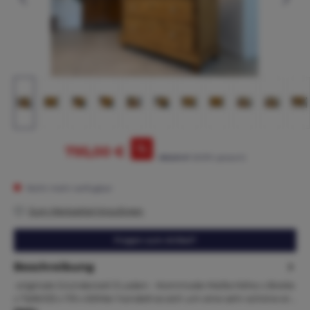
%
795,00 €
865,00 €*
(8.09% gespart)
Nicht mehr verfügbar
Zum Merkzettel hinzufügen
Fragen zum Artikel?
Beschreibung
originale Gründerzeit 3 Laden - Kommode Maße:Höhe x Breite
x Tiefe103 x 119 x 60Hier handelt es sich um eine sehr schöne er…