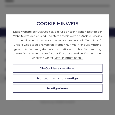
Mehr
COOKIE HINWEIS
Diese Website benutzt Cookies, die für den technischen Betrieb der
webshop@ifantik.at
0043 660 3230000
Website erforderlich sind und stets gesetzt werden. Andere Cookies,
um Inhalte und Anzeigen zu personalisieren und die Zugriffe auf
Persönliche Beratung
unsere Website zu analysieren, werden nur mit Ihrer Zustimmung
gesetzt. Außerdem geben wir Informationen zu Ihrer Verwendung
Unser Sortiment
unserer Website an unsere Partner für soziale Medien, Werbung und
Analysen weiter.
Mehr Informationen ...
Informationen
Alle Cookies akzeptieren
Zahlungsarten
Nur technisch notwendige
Newsletter
Konfigurieren
© 2026 ifAntik - Alle Rechte vorbehalten. Theme by
ThemeWare®
Website by
WEBSCHMIEDE