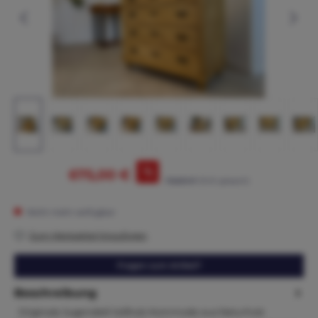
%
675,00 €
745,00 €*
(9.4% gespart)
Nicht mehr verfügbar
Zum Merkzettel hinzufügen
Fragen zum Artikel?
Beschreibung
Originale Jugendstil Vollholz Kommode aus Naturholz