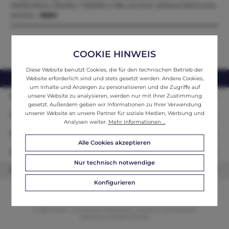
Maße:Höhe x Breite x Tiefe90 x 108 x 54 Zum Verkauf steht eine
schöne…
Mehr
COOKIE HINWEIS
Diese Website benutzt Cookies, die für den technischen Betrieb der
webshop@ifantik.at
0043 660 3230000
Website erforderlich sind und stets gesetzt werden. Andere Cookies,
um Inhalte und Anzeigen zu personalisieren und die Zugriffe auf
Persönliche Beratung
unsere Website zu analysieren, werden nur mit Ihrer Zustimmung
gesetzt. Außerdem geben wir Informationen zu Ihrer Verwendung
unserer Website an unsere Partner für soziale Medien, Werbung und
Unser Sortiment
Analysen weiter.
Mehr Informationen ...
Informationen
Alle Cookies akzeptieren
Zahlungsarten
Nur technisch notwendige
Newsletter
Konfigurieren
© 2026 ifAntik - Alle Rechte vorbehalten. Theme by
ThemeWare®
Website by
WEBSCHMIEDE