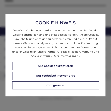
Mehr
COOKIE HINWEIS
Diese Website benutzt Cookies, die für den technischen Betrieb der
webshop@ifantik.at
0043 660 3230000
Website erforderlich sind und stets gesetzt werden. Andere Cookies,
um Inhalte und Anzeigen zu personalisieren und die Zugriffe auf
Persönliche Beratung
unsere Website zu analysieren, werden nur mit Ihrer Zustimmung
gesetzt. Außerdem geben wir Informationen zu Ihrer Verwendung
Unser Sortiment
unserer Website an unsere Partner für soziale Medien, Werbung und
Analysen weiter.
Mehr Informationen ...
Informationen
Alle Cookies akzeptieren
Zahlungsarten
Nur technisch notwendige
Newsletter
Konfigurieren
© 2026 ifAntik - Alle Rechte vorbehalten. Theme by
ThemeWare®
Website by
WEBSCHMIEDE