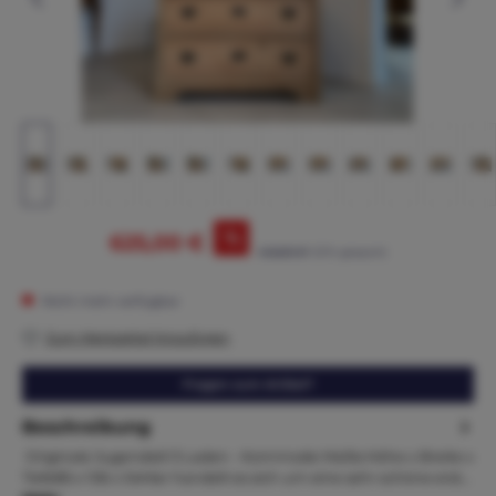
%
625,00 €
645,00 €*
(3.1% gespart)
Nicht mehr verfügbar
Zum Merkzettel hinzufügen
Fragen zum Artikel?
Beschreibung
Originale Jugendstil 3 Laden - Kommode Maße:Höhe x Breite x
Tiefe85 x 106 x 54Hier handelt es sich um eine sehr schöne erst…