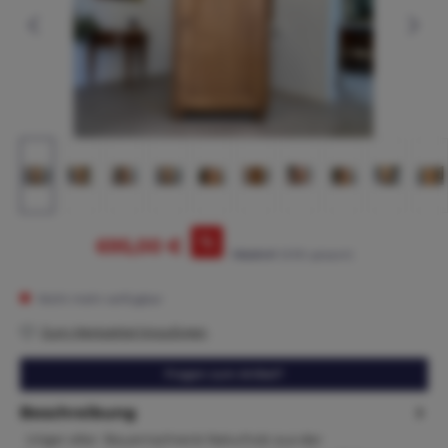
%
695,00 €
765,00 €*
(9.15% gespart)
Nicht mehr verfügbar
Zum Merkzettel hinzufügen
Fragen zum Artikel?
Beschreibung
Uriger alter Bauernschrank Naturholz aus der