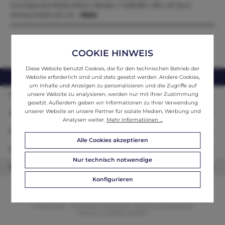
Gründerzeit Maße:Höhe x Breite x Tiefe182 x 96 x 47 Zum
Verkauf steht ein an…
Mehr
COOKIE HINWEIS
Diese Website benutzt Cookies, die für den technischen Betrieb der
webshop@ifantik.at
0043 660 3230000
Website erforderlich sind und stets gesetzt werden. Andere Cookies,
um Inhalte und Anzeigen zu personalisieren und die Zugriffe auf
Persönliche Beratung
unsere Website zu analysieren, werden nur mit Ihrer Zustimmung
gesetzt. Außerdem geben wir Informationen zu Ihrer Verwendung
unserer Website an unsere Partner für soziale Medien, Werbung und
Unser Sortiment
Analysen weiter.
Mehr Informationen ...
Informationen
Alle Cookies akzeptieren
Zahlungsarten
Nur technisch notwendige
Newsletter
Konfigurieren
© 2026 ifAntik - Alle Rechte vorbehalten. Theme by
ThemeWare®
Website by
WEBSCHMIEDE