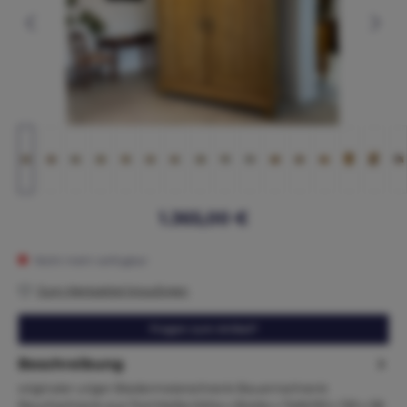
1.365,00 €
Nicht mehr verfügbar
Zum Merkzettel hinzufügen
Fragen zum Artikel?
Beschreibung
originaler uriger Biedermeierschrank Bauernschrank
Rauchschrank aus Tirol Maße:Höhe x Breite x Tiefe193 x 159 x 58