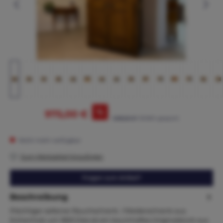
%
975,00 €
1.095,00 €*
(10.96% gespart)
Nicht mehr verfügbar
Zum Merkzettel hinzufügen
Fragen zum Artikel?
Beschreibung
Prächtiger seltener Rauchschrank / Kleiderschrank aus
Eichenholz um 1820 Dies ist ein traumhaftes Originalstück aus