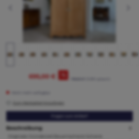
%
695,00 €
795,00 €*
(12.58% gespart)
Nicht mehr verfügbar
Zum Merkzettel hinzufügen
Fragen zum Artikel?
Beschreibung
Originaler Gründerzeit Bauernschrank Schrank