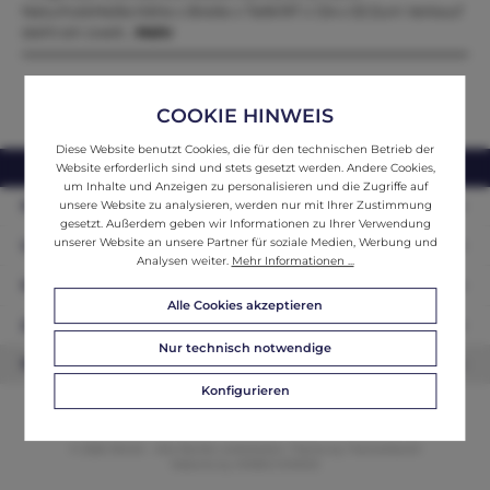
NaturholzMaße:Höhe x Breite x Tiefe197 x 124 x 53 Zum Verkauf
steht ein zweit…
Mehr
COOKIE HINWEIS
Diese Website benutzt Cookies, die für den technischen Betrieb der
webshop@ifantik.at
0043 660 3230000
Website erforderlich sind und stets gesetzt werden. Andere Cookies,
um Inhalte und Anzeigen zu personalisieren und die Zugriffe auf
Persönliche Beratung
unsere Website zu analysieren, werden nur mit Ihrer Zustimmung
gesetzt. Außerdem geben wir Informationen zu Ihrer Verwendung
unserer Website an unsere Partner für soziale Medien, Werbung und
Unser Sortiment
Analysen weiter.
Mehr Informationen ...
Informationen
Alle Cookies akzeptieren
Zahlungsarten
Nur technisch notwendige
Newsletter
Konfigurieren
© 2026 ifAntik - Alle Rechte vorbehalten. Theme by
ThemeWare®
Website by
WEBSCHMIEDE