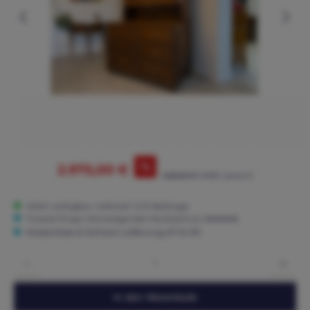
%
2.975,00 €
3.265,00 €*
(8.88% gespart)
Sofort verfügbar, Lieferzeit: 3-15 Werktage
Trusted Shops: Hervorragender Käuferschutz ★★★★★
Kostenlose & Sichere Lieferung AT & DE
Produkt Anzahl: Gib den gewünschten Wert ein oder benutze die Schaltflächen um die 
In den Warenkorb