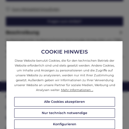
Zum Merkzettel hinzufügen
Fragen zum Artikel?
Beschreibung
Aufsatzsekretär Aufsatzschrank Kommode Antiquität um 1780-
1800 Maße:Höhe x Breite x Tiefe203 x 129 x 67 Zum Verkauf
COOKIE HINWEIS
steht…
Mehr
Diese Website benutzt Cookies, die für den technischen Betrieb der
Website erforderlich sind und stets gesetzt werden. Andere Cookies,
um Inhalte und Anzeigen zu personalisieren und die Zugriffe auf
unsere Website zu analysieren, werden nur mit Ihrer Zustimmung
gesetzt. Außerdem geben wir Informationen zu Ihrer Verwendung
unserer Website an unsere Partner für soziale Medien, Werbung und
webshop@ifantik.at
0043 660 3230000
Analysen weiter.
Mehr Informationen ...
Persönliche Beratung
Alle Cookies akzeptieren
Unser Sortiment
Nur technisch notwendige
Informationen
Konfigurieren
Zahlungsarten