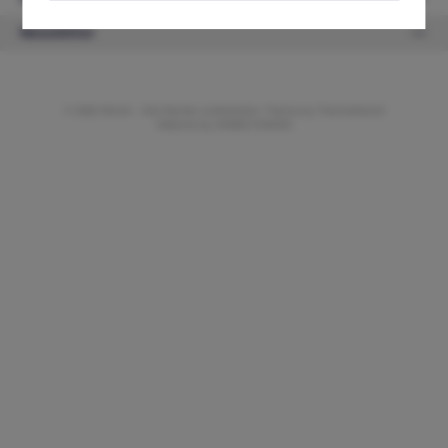
Newsletter
© 2026 ifAntik - Alle Rechte vorbehalten. Theme by
ThemeWare®
Website by
WEBSCHMIEDE