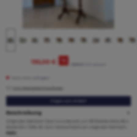
%
195,00 €
215,00 €*
(9.3% gespart)
Nicht mehr verfügbar
Zum Merkzettel hinzufügen
Fragen zum Artikel?
Beschreibung
Originaler Nähtisch Tisch Gründerzeit um 1870Maße:Höhe 80 x
Breite 60 x Tiefe 46 Zum Verkauf steht ein originaler Nähtisch…
Mehr