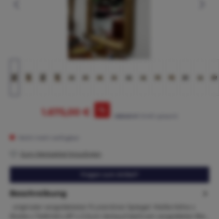
%
1.675,00 €
1.850,00 €*
(9.46% gespart)
Nicht mehr verfügbar
Zum Merkzettel hinzufügen
Fragen zum Artikel?
Beschreibung
originaler vergoldeteter FLorentiner Spiegel Maße:Höhe x
Breite x Tiefe140 x 87 x 3 Zum Verkauf steht ein vergoldeter Bie…