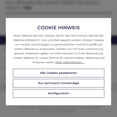
Anno 1800 Maße:Höhe x Breite x Tiefe204 x 135 x 62 Zum
Verkauf s…
Mehr
COOKIE HINWEIS
Diese Website benutzt Cookies, die für den technischen Betrieb der
webshop@ifantik.at
0043 660 3230000
Website erforderlich sind und stets gesetzt werden. Andere Cookies,
um Inhalte und Anzeigen zu personalisieren und die Zugriffe auf
Persönliche Beratung
unsere Website zu analysieren, werden nur mit Ihrer Zustimmung
gesetzt. Außerdem geben wir Informationen zu Ihrer Verwendung
unserer Website an unsere Partner für soziale Medien, Werbung und
Unser Sortiment
Analysen weiter.
Mehr Informationen ...
Informationen
Alle Cookies akzeptieren
Zahlungsarten
Nur technisch notwendige
Newsletter
Konfigurieren
© 2026 ifAntik - Alle Rechte vorbehalten. Theme by
ThemeWare®
Website by
WEBSCHMIEDE