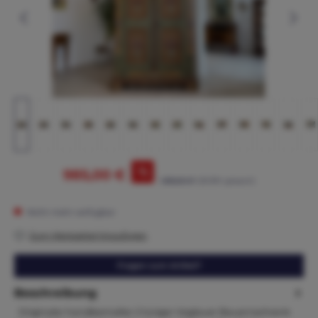
%
985,00 €
1.395,00 €*
(29.39% gespart)
Nicht mehr verfügbar
Zum Merkzettel hinzufügen
Fragen zum Artikel?
Beschreibung
Originaler handbemalter 2 türiger Voglauer Bauernschrank