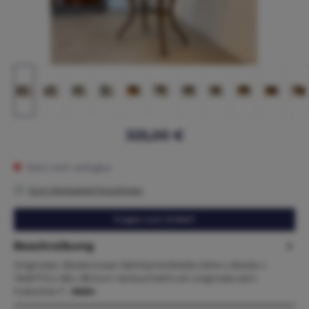
325,00 €
Nicht mehr verfügbar
Zum Merkzettel hinzufügen
Fragen zum Artikel?
Beschreibung
Originales Biedermeier NähtischerlMaße.Höhe x Breite x
Tiefe77,5 x 58 x 38 Zum Verkauf steht ein originales sehr
hübsches T…
Mehr