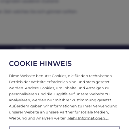
m originalen sauberen
Zustand.
 Zeit welches Sie sich gönnen sollten.
0043 660 3230000
COOKIE HINWEIS
timent
Informationen
Diese Website benutzt Cookies, die für den technischen
en aus Österreich |
Service & Dienstleistunge
Betrieb der Website erforderlich sind und stets gesetzt
nd
werden. Andere Cookies, um Inhalte und Anzeigen zu
Das Unternehmen
personalisieren und die Zugriffe auf unsere Website zu
bel & Landhausmöbel aus
Blog
analysieren, werden nur mit Ihrer Zustimmung gesetzt.
h
Außerdem geben wir Informationen zu Ihrer Verwendung
Häufig gestellte Fragen
el | Original & Restauriert
unserer Website an unsere Partner für soziale Medien,
Werbung und Analysen weiter.
Mehr Informationen ...
Anfahrt
er Möbel Original &
rt
Kontakt