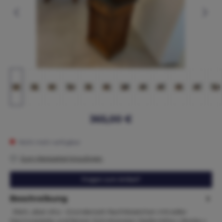
365,00 €
Nicht mehr verfügbar
Zum Merkzettel hinzufügen
Fragen zum Artikel?
Beschreibung
Klein, aber oho – Gründerzeit-Nachtkästchen mit edler
Marmorplatte und feinen Schnitzereien Maße:Höhe x Breite x