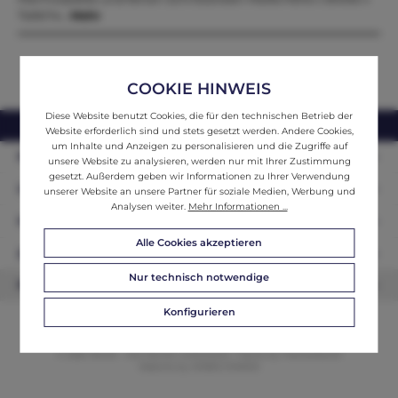
Tiefe114…
Mehr
COOKIE HINWEIS
Diese Website benutzt Cookies, die für den technischen Betrieb der
webshop@ifantik.at
0043 660 3230000
Website erforderlich sind und stets gesetzt werden. Andere Cookies,
um Inhalte und Anzeigen zu personalisieren und die Zugriffe auf
Persönliche Beratung
unsere Website zu analysieren, werden nur mit Ihrer Zustimmung
gesetzt. Außerdem geben wir Informationen zu Ihrer Verwendung
Unser Sortiment
unserer Website an unsere Partner für soziale Medien, Werbung und
Analysen weiter.
Mehr Informationen ...
Informationen
Alle Cookies akzeptieren
Zahlungsarten
Nur technisch notwendige
Newsletter
Konfigurieren
© 2026 ifAntik - Alle Rechte vorbehalten. Theme by
ThemeWare®
Website by
WEBSCHMIEDE