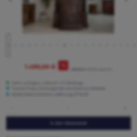
%
1.499,00 €
2.365,00 €*
(36.62% gespart)
Sofort verfügbar, Lieferzeit: 3-15 Werktage
Trusted Shops: Hervorragender Käuferschutz ★★★★★
Kostenlose & Sichere Lieferung AT & DE
Produkt Anzahl: Gib den gewünschten Wert ein oder benutze die Schaltflächen um die 
In den Warenkorb