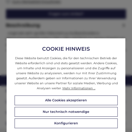
Zum Merkzettel hinzufügen
Fragen zum Artikel?
Beschreibung
originale sehr große Historismus Aufsatzkredenz
AltarschrankMaße:Höhe 229 x 139 x 63,50 Zum Verkauf steht ein
prunkvolles…
Mehr
COOKIE HINWEIS
Diese Website benutzt Cookies, die für den technischen Betrieb der
Website erforderlich sind und stets gesetzt werden. Andere Cookies,
um Inhalte und Anzeigen zu personalisieren und die Zugriffe auf
unsere Website zu analysieren, werden nur mit Ihrer Zustimmung
gesetzt. Außerdem geben wir Informationen zu Ihrer Verwendung
webshop@ifantik.at
0043 660 3230000
unserer Website an unsere Partner für soziale Medien, Werbung und
Analysen weiter.
Mehr Informationen ...
Persönliche Beratung
Alle Cookies akzeptieren
Unser Sortiment
Nur technisch notwendige
Informationen
Zahlungsarten
Konfigurieren