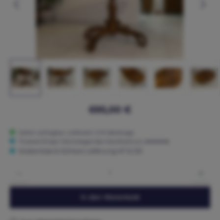
695,00 €
Sofort verfügbar, Lieferzeit: 3-15 Werktage
Trusted Shops: Hervorragender Käuferschutz ★★★★★
Kostenlose & Sichere Lieferung AT & DE
Produkt Anzahl: Gib den gewünschten Wert ein oder benutze die Schaltflächen um die 
In den Warenkorb