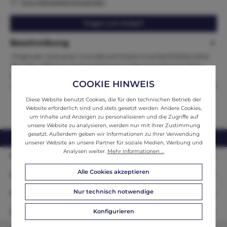
Zum Merkzettel hinzufügen
Fragen zum Artikel?
Beschreibung
Originaler exclusiver Gründerzeit EsszimmertischMaße:Höhe
76 x 116 x 108 Zum Verkat steht ein ovaler Gründerzeit Tisch
aus…
Mehr
COOKIE HINWEIS
Diese Website benutzt Cookies, die für den technischen Betrieb der
Website erforderlich sind und stets gesetzt werden. Andere Cookies,
um Inhalte und Anzeigen zu personalisieren und die Zugriffe auf
unsere Website zu analysieren, werden nur mit Ihrer Zustimmung
gesetzt. Außerdem geben wir Informationen zu Ihrer Verwendung
webshop@ifantik.at
0043 660 3230000
unserer Website an unsere Partner für soziale Medien, Werbung und
Analysen weiter.
Mehr Informationen ...
Persönliche Beratung
Alle Cookies akzeptieren
Unser Sortiment
Nur technisch notwendige
Informationen
Zahlungsarten
Konfigurieren