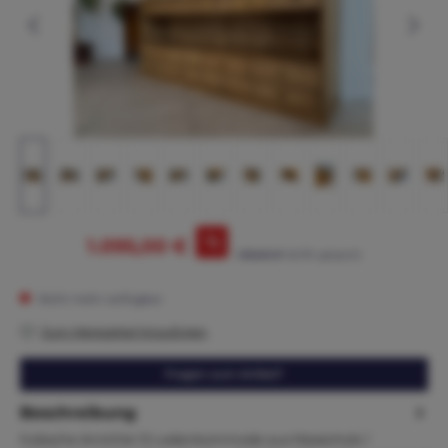
%
1.095,00 €
1.165,00 €*
(6.01% gespart)
Nicht mehr verfügbar
Zum Merkzettel hinzufügen
Fragen zum Artikel?
Beschreibung
hübsche Anrichte 12 Ladenkommode aus Massivholz /