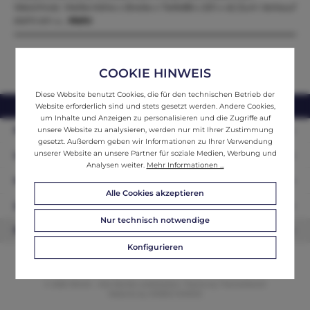
Weichholz Maße:Höhe x Breite x Tiefe88 x 201 x 42 Zum Verkauf
steht ein u…
Mehr
COOKIE HINWEIS
Diese Website benutzt Cookies, die für den technischen Betrieb der
webshop@ifantik.at
0043 660 3230000
Website erforderlich sind und stets gesetzt werden. Andere Cookies,
um Inhalte und Anzeigen zu personalisieren und die Zugriffe auf
Persönliche Beratung
unsere Website zu analysieren, werden nur mit Ihrer Zustimmung
gesetzt. Außerdem geben wir Informationen zu Ihrer Verwendung
unserer Website an unsere Partner für soziale Medien, Werbung und
Unser Sortiment
Analysen weiter.
Mehr Informationen ...
Informationen
Alle Cookies akzeptieren
Zahlungsarten
Nur technisch notwendige
Newsletter
Konfigurieren
© 2026 ifAntik - Alle Rechte vorbehalten. Theme by
ThemeWare®
Website by
WEBSCHMIEDE