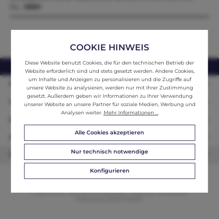
Nu…
Mehr
COOKIE HINWEIS
Diese Website benutzt Cookies, die für den technischen Betrieb der
webshop@ifantik.at
0043 660 3230000
Website erforderlich sind und stets gesetzt werden. Andere Cookies,
um Inhalte und Anzeigen zu personalisieren und die Zugriffe auf
Persönliche Beratung
unsere Website zu analysieren, werden nur mit Ihrer Zustimmung
gesetzt. Außerdem geben wir Informationen zu Ihrer Verwendung
Unser Sortiment
unserer Website an unsere Partner für soziale Medien, Werbung und
Analysen weiter.
Mehr Informationen ...
Informationen
Alle Cookies akzeptieren
Zahlungsarten
Nur technisch notwendige
Newsletter
Konfigurieren
© 2026 ifAntik - Alle Rechte vorbehalten. Theme by
ThemeWare®
Website by
WEBSCHMIEDE