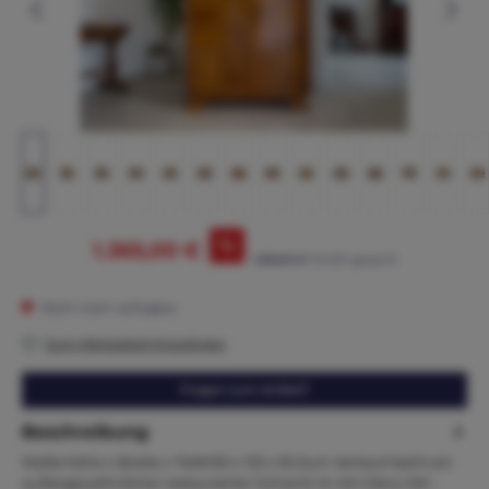
%
1.365,00 €
1.595,00 €*
(14.42% gespart)
Nicht mehr verfügbar
Zum Merkzettel hinzufügen
Fragen zum Artikel?
Beschreibung
Maße:Höhe x Breite x Tiefe192 x 122 x 55 Zum Verkauf steht ein
außergewöhnlicher restaurierter Schrank im Art-Déco-Stil –