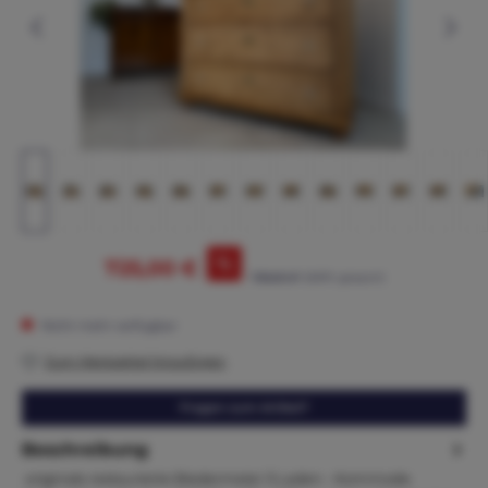
%
725,00 €
795,00 €*
(8.81% gespart)
Nicht mehr verfügbar
Zum Merkzettel hinzufügen
Fragen zum Artikel?
Beschreibung
originale restaurierte Biedermeier 3 Laden - Kommode