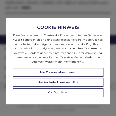
Maße:Höhe x Breite x Tiefe96 x 123 x 58Zum Verkauf steht eine
sehr sch…
Mehr
COOKIE HINWEIS
Diese Website benutzt Cookies, die für den technischen Betrieb der
webshop@ifantik.at
0043 660 3230000
Website erforderlich sind und stets gesetzt werden. Andere Cookies,
um Inhalte und Anzeigen zu personalisieren und die Zugriffe auf
Persönliche Beratung
unsere Website zu analysieren, werden nur mit Ihrer Zustimmung
gesetzt. Außerdem geben wir Informationen zu Ihrer Verwendung
unserer Website an unsere Partner für soziale Medien, Werbung und
Unser Sortiment
Analysen weiter.
Mehr Informationen ...
Informationen
Alle Cookies akzeptieren
Zahlungsarten
Nur technisch notwendige
Newsletter
Konfigurieren
© 2026 ifAntik - Alle Rechte vorbehalten. Theme by
ThemeWare®
Website by
WEBSCHMIEDE