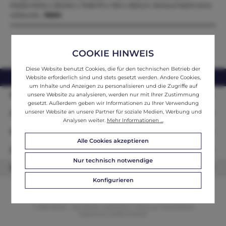
Maße:Höhe x Breite x Tiefe79 x 100 x 45Zum Verkauf steht eine
restaurie…
Mehr
COOKIE HINWEIS
Diese Website benutzt Cookies, die für den technischen Betrieb der
webshop@ifantik.at
0043 660 3230000
Website erforderlich sind und stets gesetzt werden. Andere Cookies,
um Inhalte und Anzeigen zu personalisieren und die Zugriffe auf
Persönliche Beratung
unsere Website zu analysieren, werden nur mit Ihrer Zustimmung
gesetzt. Außerdem geben wir Informationen zu Ihrer Verwendung
unserer Website an unsere Partner für soziale Medien, Werbung und
Unser Sortiment
Analysen weiter.
Mehr Informationen ...
Informationen
Alle Cookies akzeptieren
Zahlungsarten
Nur technisch notwendige
Newsletter
Konfigurieren
© 2026 ifAntik - Alle Rechte vorbehalten. Theme by
ThemeWare®
Website by
WEBSCHMIEDE