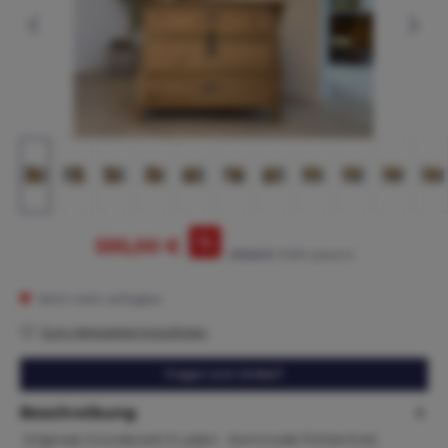
%
595,00 €
675,00 €*
(11.85% gespart)
Nicht mehr verfügbar
Zum Merkzettel hinzufügen
Fragen zum Artikel?
Beschreibung
Originale Gründerzeit 3 Laden - Kommode Fichtenholz