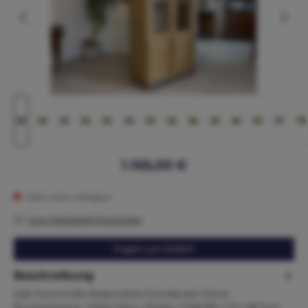
1.165,00 €
Nicht mehr verfügbar
Zum Merkzettel hinzufügen
Fragen zum Artikel?
Beschreibung
Sale Traumhafte Restaurierte Gründerzeit Vitrine
Bücherschrank Maße:Höhe x Breite x Tiefe189 x 115 x 58 Zum