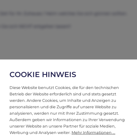
Zeit für Ihr Zuhause / Heim welches Sie sich gönnen sollten.
 Sie sich NICHT entgehen lassen!!
0043 660 3230000
COOKIE HINWEIS
Diese Website benutzt Cookies, die für den technischen
timent
Informationen
Betrieb der Website erforderlich sind und stets gesetzt
en aus Österreich |
Service & Dienstleistunge
werden. Andere Cookies, um Inhalte und Anzeigen zu
nd
personalisieren und die Zugriffe auf unsere Website zu
Das Unternehmen
analysieren, werden nur mit Ihrer Zustimmung gesetzt.
bel & Landhausmöbel aus
Außerdem geben wir Informationen zu Ihrer Verwendung
Blog
h
unserer Website an unsere Partner für soziale Medien,
Häufig gestellte Fragen
el | Original & Restauriert
Werbung und Analysen weiter.
Mehr Informationen ...