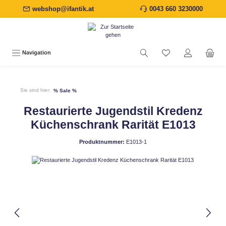
webshop@ifantik.at
0043 660 3230000
alt springen
Navigation
Sie sind hier:
% Sale %
Restaurierte Jugendstil Kredenz
Küchenschrank Rarität E1013
Produktnummer:
E1013-1