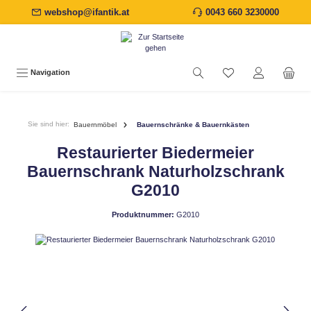
webshop@ifantik.at
0043 660 3230000
alt springen
Navigation
Sie sind hier:
Bauernmöbel
Bauernschränke & Bauernkästen
Restaurierter Biedermeier
Bauernschrank Naturholzschrank
G2010
Produktnummer:
G2010