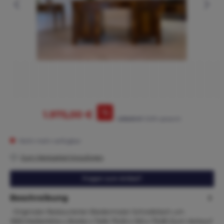
%
1.975,00 €
2.265,00 €*
(12.8% gespart)
Nicht mehr verfügbar
Zum Merkzettel hinzufügen
Fragen zum Artikel?
Beschreibung
Originaler Restaurierter Biedermeier Schreibtisch um
1830 MaßeHöhe x Breite x Tiefe 79,50 x 160 x 79,80 Zum Verkauf