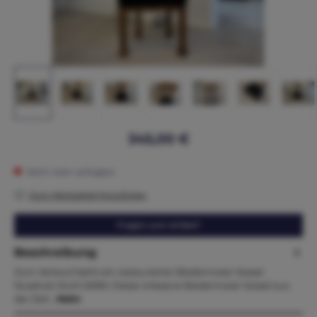
345,00 €
Nicht mehr verfügbar
Zum Merkzettel hinzufügen
Fragen zum Artikel?
Beschreibung
Zum Verkauf steht ein restaurierter Biedermeier Sessel
Nussholz Stuhl i2069. Dieser erlesene Biedermeier Sessel aus
der Zeit…
Mehr